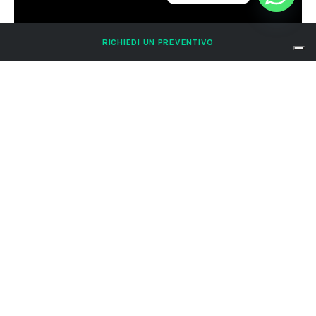
RICHIEDI UN PREVENTIVO
Cleaning woman, colf e housekeeper
16 settembre 2016
CM Cleaning Co
., si prende cura di te in ogni momento!
Proponiamo ai nostri clienti colf referenziate, housekeeper e
servizi dedicati alla tua casa!
Cleaning
woman