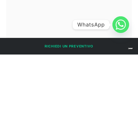
WhatsApp
RICHIEDI UN PREVENTIVO
CmServizi_35_Marco_800X800
CmServizi_35_Marco