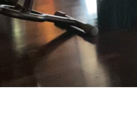
Dopo la pausa estiva, ripulire e sanificare sono necessari per ripa